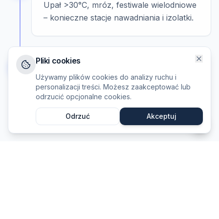
Upał >30°C, mróz, festiwale wielodniowe
– konieczne stacje nawadniania i izolatki.
Pliki cookies
4
Duże skupiska
Używamy plików cookies do analizy ruchu i
Stadiony, hale widowiskowe –
personalizacji treści. Możesz zaakceptować lub
odrzucić opcjonalne cookies.
obowiązkowe karetki typu S na terenie
obiektu.
Odrzuć
Akceptuj
Niewłaściwa liczba personelu medycznego
może skutkować odmową zgody na imprezę
przez wojewodę i karami administracyjnymi.