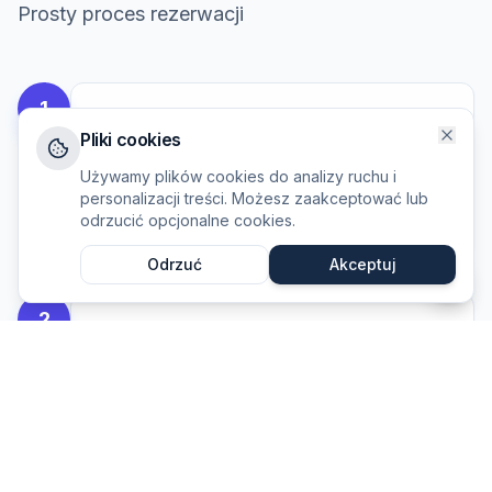
Prosty proces rezerwacji
1
Zadzwoń na naszą infolinię
Pliki cookies
Linia telefoniczna czynna 24/7. Opowiedz
Używamy plików cookies do analizy ruchu i
nam o potrzebach pacjenta i
personalizacji treści. Możesz zaakceptować lub
planowanym transporcie.
odrzucić opcjonalne cookies.
Odrzuć
Akceptuj
2
Otrzymaj wycenę i potwierdzenie
Podamy dokładną cenę i dostępność.
Potwierdzimy termin oraz wszystkie
szczegóły transportu.