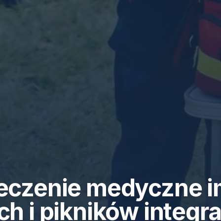
eczenie medyczne i
h i pikników integr