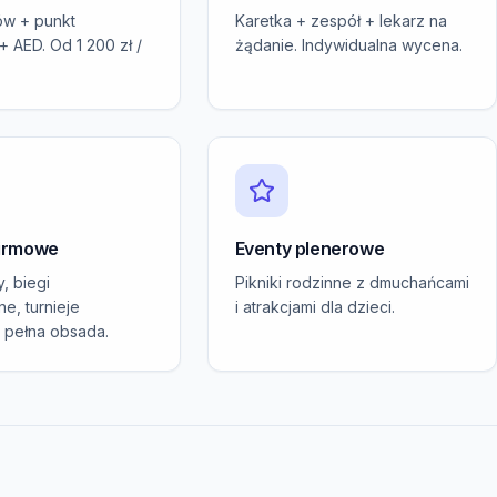
ów + punkt
Karetka + zespół + lekarz na
 AED. Od 1 200 zł /
żądanie. Indywidualna wycena.
irmowe
Eventy plenerowe
, biegi
Pikniki rodzinne z dmuchańcami
e, turnieje
i atrakcjami dla dzieci.
 pełna obsada.