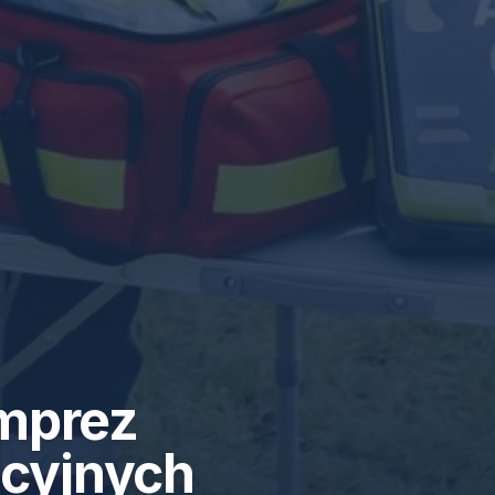
mprez
acyjnych