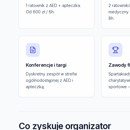
1 ratownik z AED + apteczka.
2 ratownik
Od 600 zł / 6h.
medyczny +
8h.
Konferencje i targi
Zawody f
Dyskretny zespół w strefie
Spartakiady
ogólnodostępnej z AED i
charytatywn
apteczką.
sportowe –
Co zyskuje organizator