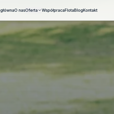
 główna
O nas
Oferta
Współpraca
Flota
Blog
Kontakt