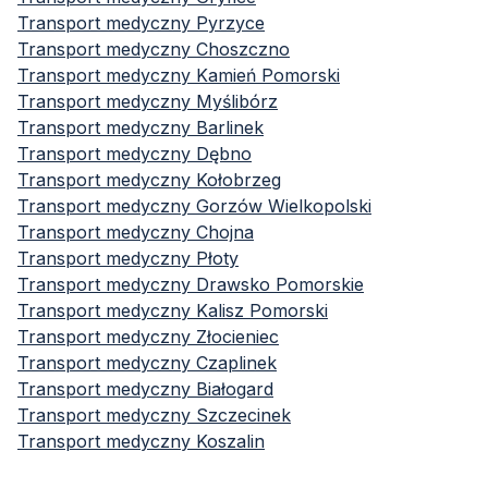
Transport medyczny
Pyrzyce
Transport medyczny
Choszczno
Transport medyczny
Kamień Pomorski
Transport medyczny
Myślibórz
Transport medyczny
Barlinek
Transport medyczny
Dębno
Transport medyczny
Kołobrzeg
Transport medyczny
Gorzów Wielkopolski
Transport medyczny
Chojna
Transport medyczny
Płoty
Transport medyczny
Drawsko Pomorskie
Transport medyczny
Kalisz Pomorski
Transport medyczny
Złocieniec
Transport medyczny
Czaplinek
Transport medyczny
Białogard
Transport medyczny
Szczecinek
Transport medyczny
Koszalin