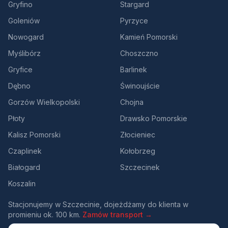
Gryfino
Stargard
Goleniów
Pyrzyce
Nowogard
Kamień Pomorski
Myślibórz
Choszczno
Gryfice
Barlinek
Dębno
Świnoujście
Gorzów Wielkopolski
Chojna
Płoty
Drawsko Pomorskie
Kalisz Pomorski
Złocieniec
Czaplinek
Kołobrzeg
Białogard
Szczecinek
Koszalin
Stacjonujemy w Szczecinie, dojeżdżamy do klienta w
promieniu ok. 100 km.
Zamów transport →