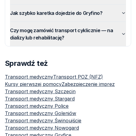
Jak szybko karetka dojedzie do Gryfino?
Czy mogę zamówić transport cyklicznie — na
dializy lub rehabilitację?
Sprawdź też
Transport medyczny
Transport POZ (NFZ)
Kursy pierwszej pomocy
Zabezpieczenie imprez
Transport medyczny
Szczecin
Transport medyczny
Stargard
Transport medyczny
Police
Transport medyczny
Goleniów
Transport medyczny
Świnoujście
Transport medyczny
Nowogard
Transport medyczny
Gryfice