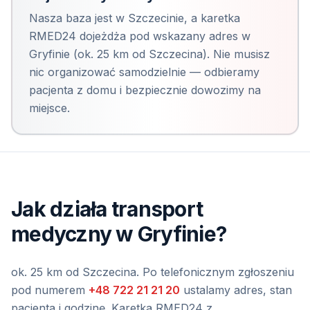
Nasza baza jest w Szczecinie, a karetka
RMED24 dojeżdża pod wskazany adres
w
Gryfinie
(
ok. 25 km od Szczecina
). Nie musisz
nic organizować samodzielnie — odbieramy
pacjenta z domu i bezpiecznie dowozimy na
miejsce.
Jak działa transport
medyczny
w Gryfinie
?
ok. 25 km od Szczecina
. Po telefonicznym zgłoszeniu
pod numerem
+48 722 21 21 20
ustalamy adres, stan
pacjenta i godzinę. Karetka RMED24 z