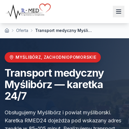
Oferta
Transport medyczny Myślibórz
Strona główna
MYŚLIBÓRZ
,
ZACHODNIOPOMORSKIE
Transport medyczny
Myślibórz
— karetka
24/7
Obsługujemy Myślibórz i powiat myśliborski.
Karetka RMED24 dojeżdża pod wskazany adres
zwykle w 85–105 minut. Realizujemy transport