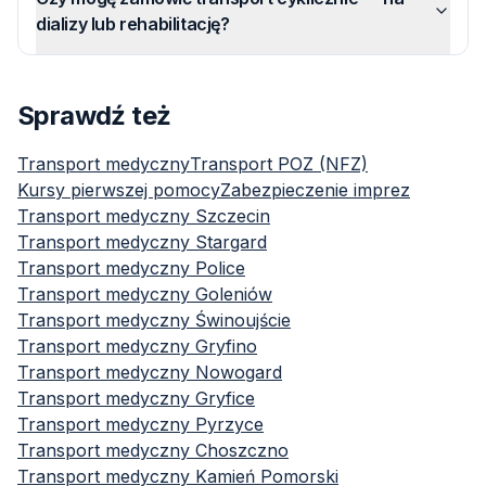
dializy lub rehabilitację?
Sprawdź też
Transport medyczny
Transport POZ (NFZ)
Kursy pierwszej pomocy
Zabezpieczenie imprez
Transport medyczny
Szczecin
Transport medyczny
Stargard
Transport medyczny
Police
Transport medyczny
Goleniów
Transport medyczny
Świnoujście
Transport medyczny
Gryfino
Transport medyczny
Nowogard
Transport medyczny
Gryfice
Transport medyczny
Pyrzyce
Transport medyczny
Choszczno
Transport medyczny
Kamień Pomorski