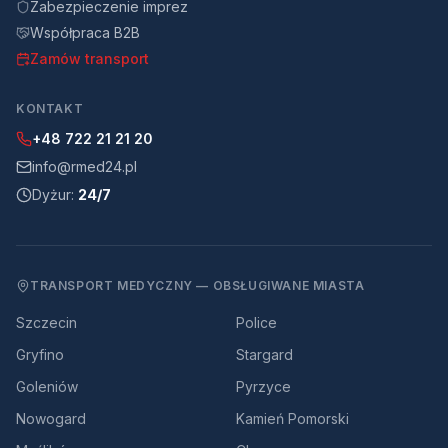
Zabezpieczenie imprez
Współpraca B2B
Zamów transport
KONTAKT
+48 722 21 21 20
info@rmed24.pl
Dyżur:
24/7
TRANSPORT MEDYCZNY — OBSŁUGIWANE MIASTA
Szczecin
Police
Gryfino
Stargard
Goleniów
Pyrzyce
Nowogard
Kamień Pomorski