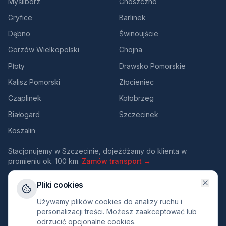
Myślibórz
Choszczno
Gryfice
Barlinek
Dębno
Świnoujście
Gorzów Wielkopolski
Chojna
Płoty
Drawsko Pomorskie
Kalisz Pomorski
Złocieniec
Czaplinek
Kołobrzeg
Białogard
Szczecinek
Koszalin
Stacjonujemy w Szczecinie, dojeżdżamy do klienta w
promieniu ok. 100 km.
Zamów transport →
Pliki cookies
©
2026
RMED24. Wszelkie prawa zastrzeżone.
Używamy plików cookies do analizy ruchu i
Polityka prywatności
Regulamin
personalizacji treści. Możesz zaakceptować lub
odrzucić opcjonalne cookies.