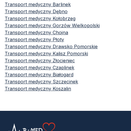
Transport medyczny
Barlinek
Transport medyczny
Dębno
Transport medyczny
Kołobrzeg
Transport medyczny
Gorzów Wielkopolski
Transport medyczny
Chojna
Transport medyczny
Płoty
Transport medyczny
Drawsko Pomorskie
Transport medyczny
Kalisz Pomorski
Transport medyczny
Złocieniec
Transport medyczny
Czaplinek
Transport medyczny
Białogard
Transport medyczny
Szczecinek
Transport medyczny
Koszalin