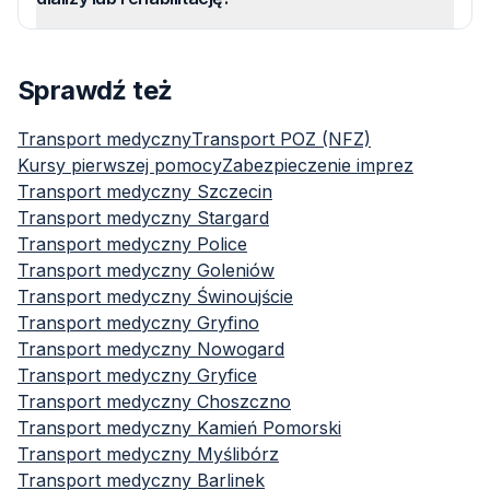
Sprawdź też
Transport medyczny
Transport POZ (NFZ)
Kursy pierwszej pomocy
Zabezpieczenie imprez
Transport medyczny
Szczecin
Transport medyczny
Stargard
Transport medyczny
Police
Transport medyczny
Goleniów
Transport medyczny
Świnoujście
Transport medyczny
Gryfino
Transport medyczny
Nowogard
Transport medyczny
Gryfice
Transport medyczny
Choszczno
Transport medyczny
Kamień Pomorski
Transport medyczny
Myślibórz
Transport medyczny
Barlinek