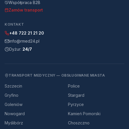
Współpraca B2B
Zamów transport
KONTAKT
+48 722 21 21 20
info@rmed24.pl
Dyżur:
24/7
TRANSPORT MEDYCZNY — OBSŁUGIWANE MIASTA
Szczecin
Police
Gryfino
Stargard
Goleniów
Pyrzyce
Nowogard
Kamień Pomorski
Myślibórz
Choszczno