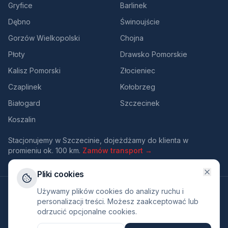
Gryfice
Barlinek
Dębno
Świnoujście
Gorzów Wielkopolski
Chojna
Płoty
Drawsko Pomorskie
Kalisz Pomorski
Złocieniec
Czaplinek
Kołobrzeg
Białogard
Szczecinek
Koszalin
Stacjonujemy w Szczecinie, dojeżdżamy do klienta w
promieniu ok. 100 km.
Zamów transport →
Pliki cookies
©
2026
RMED24. Wszelkie prawa zastrzeżone.
Używamy plików cookies do analizy ruchu i
Polityka prywatności
Regulamin
personalizacji treści. Możesz zaakceptować lub
odrzucić opcjonalne cookies.