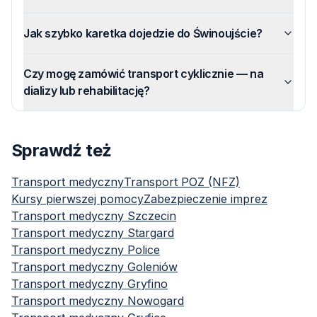
Jak szybko karetka dojedzie do Świnoujście?
Czy mogę zamówić transport cyklicznie — na
dializy lub rehabilitację?
Sprawdź też
Transport medyczny
Transport POZ (NFZ)
Kursy pierwszej pomocy
Zabezpieczenie imprez
Transport medyczny
Szczecin
Transport medyczny
Stargard
Transport medyczny
Police
Transport medyczny
Goleniów
Transport medyczny
Gryfino
Transport medyczny
Nowogard