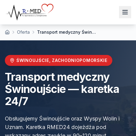
Oferta
Transport medyczny Świnoujście
Strona główna
ŚWINOUJŚCIE
,
ZACHODNIOPOMORSKIE
Transport medyczny
Świnoujście
— karetka
24/7
Obsługujemy Świnoujście oraz Wyspy Wolin i
Uznam. Karetka RMED24 dojeżdża pod
wskazany adres zwykle w 90–120 minut.