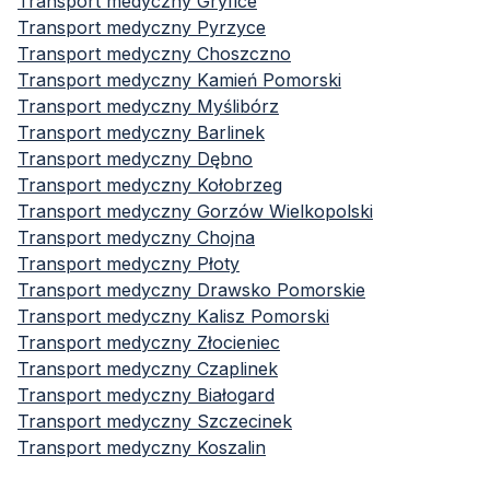
Transport medyczny
Gryfice
Transport medyczny
Pyrzyce
Transport medyczny
Choszczno
Transport medyczny
Kamień Pomorski
Transport medyczny
Myślibórz
Transport medyczny
Barlinek
Transport medyczny
Dębno
Transport medyczny
Kołobrzeg
Transport medyczny
Gorzów Wielkopolski
Transport medyczny
Chojna
Transport medyczny
Płoty
Transport medyczny
Drawsko Pomorskie
Transport medyczny
Kalisz Pomorski
Transport medyczny
Złocieniec
Transport medyczny
Czaplinek
Transport medyczny
Białogard
Transport medyczny
Szczecinek
Transport medyczny
Koszalin