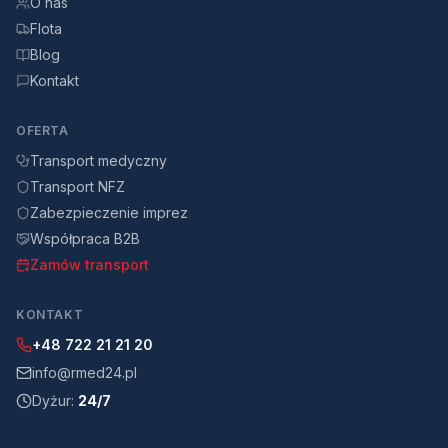
O nas
Flota
Blog
Kontakt
OFERTA
Transport medyczny
Transport NFZ
Zabezpieczenie imprez
Współpraca B2B
Zamów transport
KONTAKT
+48 722 21 21 20
info@rmed24.pl
Dyżur:
24/7