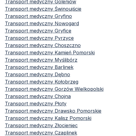
Transport medyczny
Goleniów
Transport medyczny
Świnoujście
Transport medyczny
Gryfino
Transport medyczny
Nowogard
Transport medyczny
Gryfice
Transport medyczny
Pyrzyce
Transport medyczny
Choszczno
Transport medyczny
Kamień Pomorski
Transport medyczny
Myślibórz
Transport medyczny
Barlinek
Transport medyczny
Dębno
Transport medyczny
Kołobrzeg
Transport medyczny
Gorzów Wielkopolski
Transport medyczny
Chojna
Transport medyczny
Płoty
Transport medyczny
Drawsko Pomorskie
Transport medyczny
Kalisz Pomorski
Transport medyczny
Złocieniec
Transport medyczny
Czaplinek