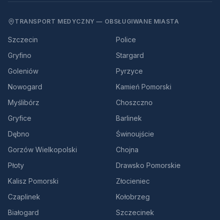
TRANSPORT MEDYCZNY — OBSŁUGIWANE MIASTA
Szczecin
Police
Gryfino
Stargard
Goleniów
Pyrzyce
Nowogard
Kamień Pomorski
Myślibórz
Choszczno
Gryfice
Barlinek
Dębno
Świnoujście
Gorzów Wielkopolski
Chojna
Płoty
Drawsko Pomorskie
Kalisz Pomorski
Złocieniec
Czaplinek
Kołobrzeg
Białogard
Szczecinek